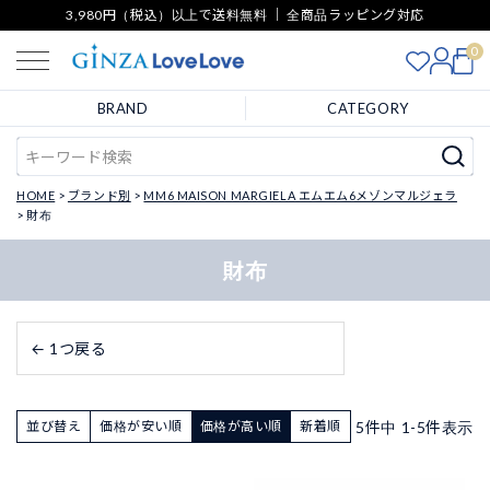
3,980円（税込）以上で送料無料 ｜ 全商品ラッピング対応
0
BRAND
CATEGORY
HOME
ブランド別
MM6 MAISON MARGIELA エムエム6メゾンマルジェラ
財布
財布
← 1つ戻る
5
件中
1
-
5
件表示
並び替え
価格が安い順
価格が高い順
新着順