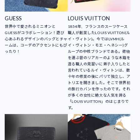
GUESS
LOUIS VUITTON
世界中で愛されるミニオンと
1854年、フランスのスーツケース
GUESSがコラボレーション！遊び
職人が創業したLOUIS VUITTON(ル
心あふれるデザインのバッグとチャ
イ・ヴィトン)。今ではLVMH(ル
ームは、コーデのアクセントにもぴ
イ・ヴィトン・モエ・ヘネシー)グ
ったり！
ループの中核ブランドである。荷物
を運ぶ昔のリアカーのような木箱を
造る職人の見習いに弟子入りしたと
言われているルイ・ヴィトンは、数
十年の修業の後にパリで独立し、ア
トリエを開きました。そこで世界初
の旅行カバンを作ったのです。それ
が多くの女性に絶大な人気を誇る
「LOUIS VUITTON」のはじまりで
す。