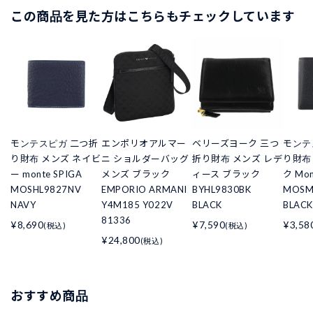
この商品を見た方はこちらもチェックしています
モンテスピガ 二つ折
エンポリオアルマー
ベリーズヨーク 三つ
モンテ
り財布 メンズ ネイビ
ニ ショルダーバッグ
折り財布 メンズ レデ
り財布
ー monte SPIGA
メンズ ブラック
ィース ブラック
ク Mon
MOSHL9827NV
EMPORIO ARMANI
BYHL9830BK
MOSM
NAVY
Y4M185 Y022V
BLACK
BLACK
81336
¥8,690
¥7,590
¥3,58
(税込)
(税込)
¥24,800
(税込)
おすすめ商品