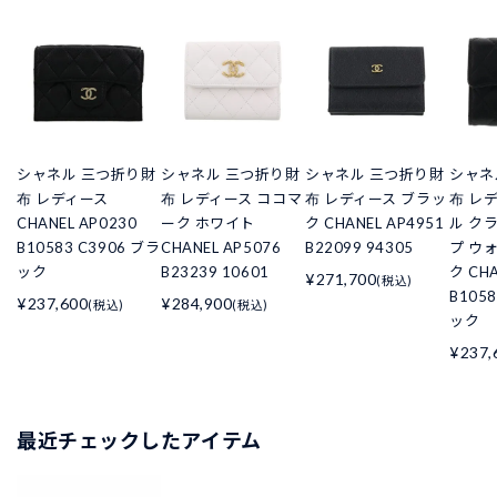
シャネル 三つ折り財
シャネル 三つ折り財
シャネル 三つ折り財
シャネ
布 レディース
布 レディース ココマ
布 レディース ブラッ
布 レ
CHANEL AP0230
ーク ホワイト
ク CHANEL AP4951
ル ク
B10583 C3906 ブラ
CHANEL AP5076
B22099 94305
プ ウ
ック
B23239 10601
ク CHA
¥271,700
(税込)
B105
¥237,600
¥284,900
(税込)
(税込)
ック
¥237,
最近チェックしたアイテム