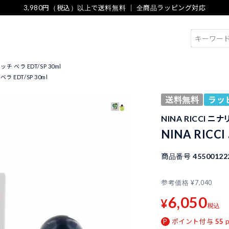
3,980円（税込）以上で送料無料 ｜ 全商品ラッピング対応
検索
リッチ ベラ EDT/SP 30ml
ベラ EDT/SP 30ml
送料無料
ラッ
NINA RICCI ニ
NINA RICC
商品番号
45500122
参考価格
¥
7,040
6,050
¥
税込
ポイント付与
55