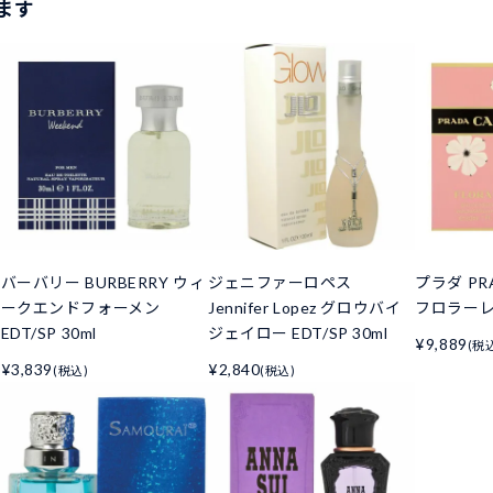
ます
バーバリー BURBERRY ウィ
ジェニファーロペス
プラダ PR
ークエンドフォーメン
Jennifer Lopez グロウバイ
フロラーレ E
EDT/SP 30ml
ジェイロー EDT/SP 30ml
¥9,889
(税
¥3,839
¥2,840
(税込)
(税込)