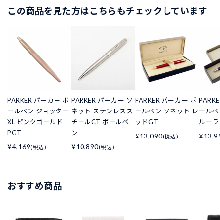
この商品を見た方はこちらもチェックしています
PARKER パーカー ボ
PARKER パーカー ソ
PARKER パーカー ボ
PARK
ールペン ジョッター
ネット ステンレスス
ールペン ソネット レ
ールペ
XL ピンクゴールド
チールCT ボールペ
ッドGT
ルーラ
PGT
ン
¥13,090
¥13,9
(税込)
¥4,169
¥10,890
(税込)
(税込)
おすすめ商品