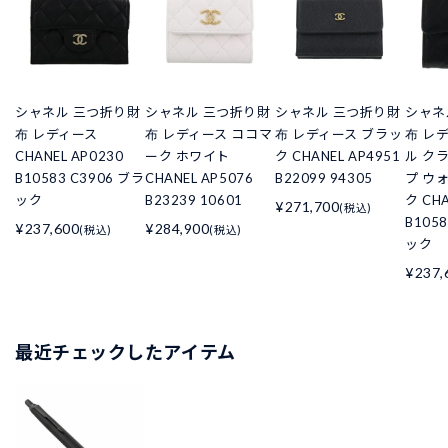
シャネル 三つ折り財
シャネル 三つ折り財
シャネル 三つ折り財
シャネ
布 レディース
布 レディース ココマ
布 レディース ブラッ
布 レ
CHANEL AP0230
ーク ホワイト
ク CHANEL AP4951
ル ク
B10583 C3906 ブラ
CHANEL AP5076
B22099 94305
プ ウ
ック
B23239 10601
ク CHA
¥271,700
(税込)
B105
¥237,600
¥284,900
(税込)
(税込)
ック
¥237,
最近チェックしたアイテム