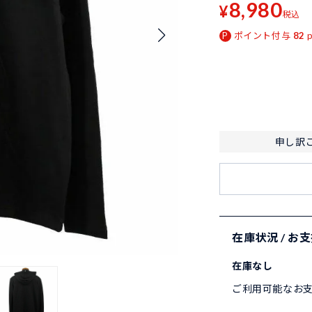
8,980
¥
税込
ポイント付与
82
申し訳
在庫状況 / お
在庫なし
ご利用可能なお