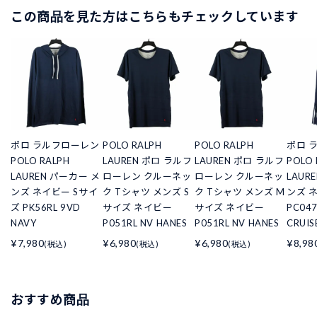
この商品を見た方はこちらもチェックしています
ポロ ラルフローレン
POLO RALPH
POLO RALPH
ポロ 
POLO RALPH
LAUREN ポロ ラルフ
LAUREN ポロ ラルフ
POLO 
LAUREN パーカー メ
ローレン クルーネッ
ローレン クルーネッ
LAUR
ンズ ネイビー Sサイ
ク Tシャツ メンズ S
ク Tシャツ メンズ M
ンズ 
ズ PK56RL 9VD
サイズ ネイビー
サイズ ネイビー
PC047
NAVY
P051RL NV HANES
P051RL NV HANES
CRUIS
¥7,980
¥6,980
¥6,980
¥8,98
(税込)
(税込)
(税込)
おすすめ商品