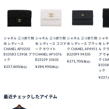
シャネル 三つ折り財
シャネル 三つ折り財
シャネル 三つ折り財
シャネ
布 レディース
布 レディース ココマ
布 レディース ブラッ
布 レ
CHANEL AP0230
ーク ホワイト
ク CHANEL AP4951
ル ク
B10583 C3906 ブラ
CHANEL AP5076
B22099 94305
プ ウ
ック
B23239 10601
ク CHA
¥271,700
(税込)
B105
¥237,600
¥284,900
(税込)
(税込)
ック
¥237,
最近チェックしたアイテム