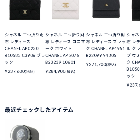
シャネル 三つ折り財
シャネル 三つ折り財
シャネル 三つ折り財
シャネ
布 レディース
布 レディース ココマ
布 レディース ブラッ
布 レ
CHANEL AP0230
ーク ホワイト
ク CHANEL AP4951
ル ク
B10583 C3906 ブラ
CHANEL AP5076
B22099 94305
プ ウ
ック
B23239 10601
ク CHA
¥271,700
(税込)
B105
¥237,600
¥284,900
(税込)
(税込)
ック
¥237,
最近チェックしたアイテム