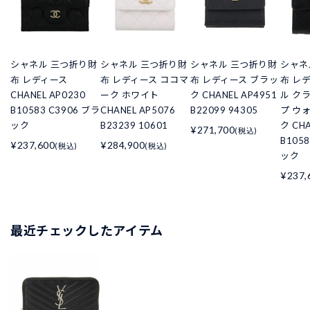
シャネル 三つ折り財
シャネル 三つ折り財
シャネル 三つ折り財
シャネ
布 レディース
布 レディース ココマ
布 レディース ブラッ
布 レ
CHANEL AP0230
ーク ホワイト
ク CHANEL AP4951
ル ク
B10583 C3906 ブラ
CHANEL AP5076
B22099 94305
プ ウ
ック
B23239 10601
ク CHA
¥271,700
(税込)
B105
¥237,600
¥284,900
(税込)
(税込)
ック
¥237,
最近チェックしたアイテム