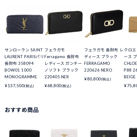
サンローラン SAINT
フェラガモ
フェラガモ 長財布 レ
クロエ
LAURENT PARISパリ
Ferragamo 長財布
ディース ブラック
ース 
長財布 358094
レディース ガンチー
FERRAGAMO
CHLOE
BOW01 1000
ノソフト ブラック
220626 NERO
P88 2
MONOGRAMME
220405 NER
BEIGE
¥80,800
(税込)
¥137,500
¥68,800
¥75,8
(税込)
(税込)
おすすめ商品