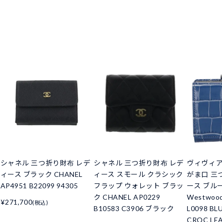
シャネル 三つ折り財布 レデ
シャネル 三つ折り財布 レデ
ヴィヴィ
ィース ブラック CHANEL
ィース スモール クラシック
がま口 三
AP4951 B22099 94305
フラップ ウォレット ブラッ
ース ブルー 
ク CHANEL AP0229
Westwoo
¥271,700
(税込)
B10583 C3906 ブラック
L0098 BL
CROC LE