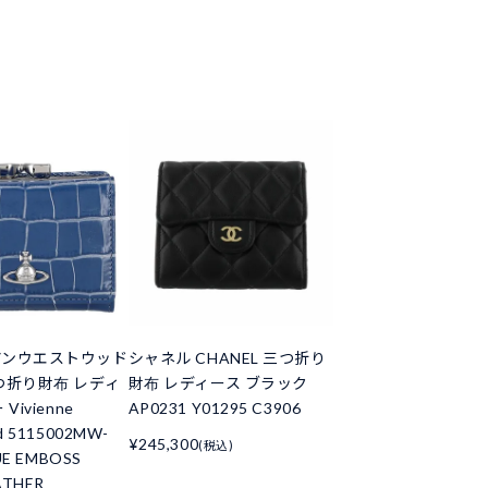
アンウエストウッド
シャネル CHANEL 三つ折り
つ折り財布 レディ
財布 レディース ブラック
Vivienne
AP0231 Y01295 C3906
d 5115002MW-
¥245,300
(税込)
UE EMBOSS
ATHER