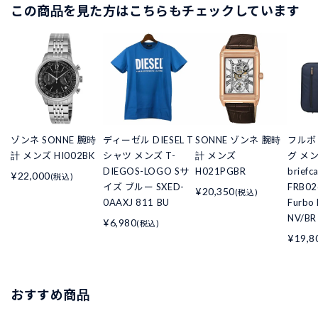
この商品を見た方はこちらもチェックしています
ゾンネ SONNE 腕時
ディーゼル DIESEL T
SONNE ゾンネ 腕時
フルボ
計 メンズ HI002BK
シャツ メンズ T-
計 メンズ
グ メン
DIEGOS-LOGO Sサ
H021PGBR
briefc
¥22,000
(税込)
イズ ブルー SXED-
FRB0
¥20,350
(税込)
0AAXJ 811 BU
Furbo
NV/BR
¥6,980
(税込)
¥19,8
おすすめ商品