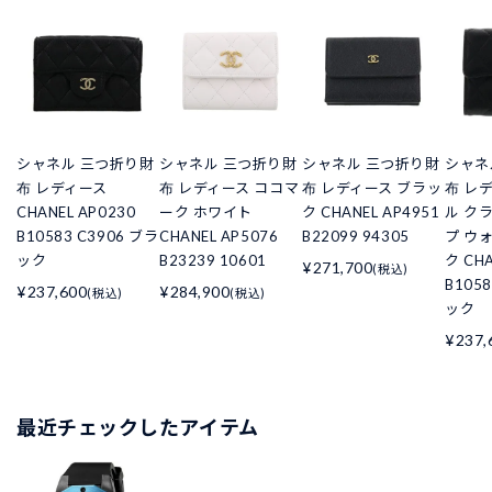
シャネル 三つ折り財
シャネル 三つ折り財
シャネル 三つ折り財
シャネ
布 レディース
布 レディース ココマ
布 レディース ブラッ
布 レ
CHANEL AP0230
ーク ホワイト
ク CHANEL AP4951
ル ク
B10583 C3906 ブラ
CHANEL AP5076
B22099 94305
プ ウ
ック
B23239 10601
ク CHA
¥271,700
(税込)
B105
¥237,600
¥284,900
(税込)
(税込)
ック
¥237,
最近チェックしたアイテム