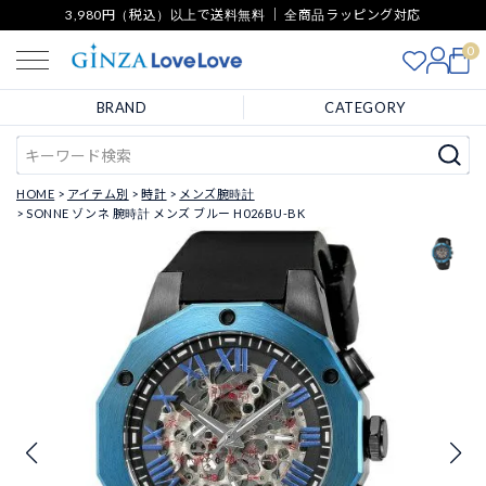
3,980円（税込）以上で送料無料 ｜ 全商品ラッピング対応
0
BRAND
CATEGORY
HOME
アイテム別
時計
メンズ腕時計
SONNE ゾンネ 腕時計 メンズ ブルー H026BU-BK