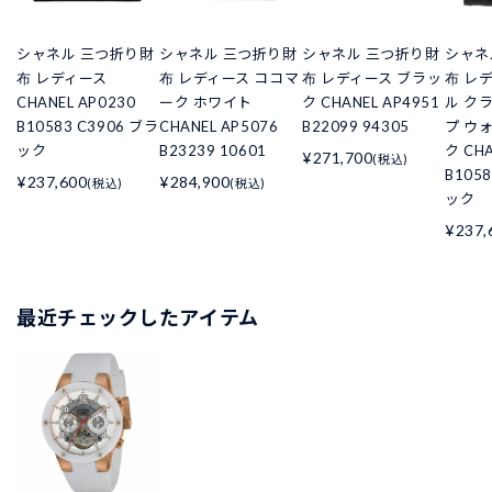
シャネル 三つ折り財
シャネル 三つ折り財
シャネル 三つ折り財
シャネ
布 レディース
布 レディース ココマ
布 レディース ブラッ
布 レ
CHANEL AP0230
ーク ホワイト
ク CHANEL AP4951
ル ク
B10583 C3906 ブラ
CHANEL AP5076
B22099 94305
プ ウ
ック
B23239 10601
ク CHA
¥271,700
(税込)
B105
¥237,600
¥284,900
(税込)
(税込)
ック
¥237,
最近チェックしたアイテム