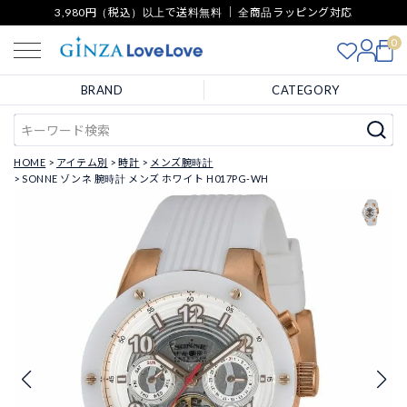
3,980円（税込）以上で送料無料 ｜ 全商品ラッピング対応
0
BRAND
CATEGORY
HOME
アイテム別
時計
メンズ腕時計
SONNE ゾンネ 腕時計 メンズ ホワイト H017PG-WH