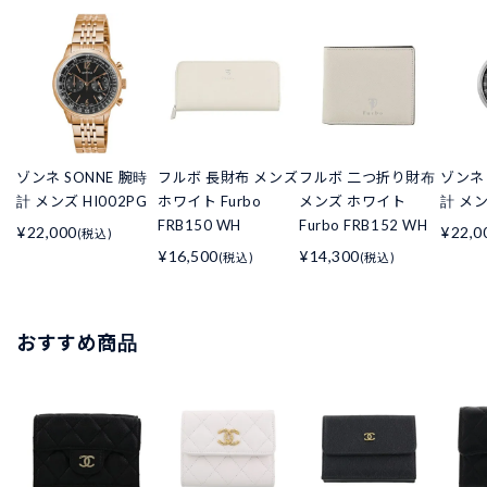
ゾンネ SONNE 腕時
フルボ 長財布 メンズ
フルボ 二つ折り財布
ゾンネ 
計 メンズ HI002PG
ホワイト Furbo
メンズ ホワイト
計 メン
FRB150 WH
Furbo FRB152 WH
¥22,000
¥22,0
(税込)
¥16,500
¥14,300
(税込)
(税込)
おすすめ商品