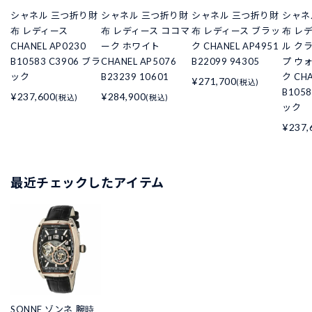
シャネル 三つ折り財
シャネル 三つ折り財
シャネル 三つ折り財
シャネ
布 レディース
布 レディース ココマ
布 レディース ブラッ
布 レ
CHANEL AP0230
ーク ホワイト
ク CHANEL AP4951
ル ク
B10583 C3906 ブラ
CHANEL AP5076
B22099 94305
プ ウ
ック
B23239 10601
ク CHA
¥271,700
(税込)
B105
¥237,600
¥284,900
(税込)
(税込)
ック
¥237,
最近チェックしたアイテム
SONNE ゾンネ 腕時