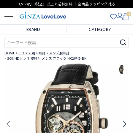
3,980円（税込）以上で送料無料 ｜ 全商品ラッピング対応
0
BRAND
CATEGORY
HOME
アイテム別
時計
メンズ腕時計
SONNE ゾンネ 腕時計 メンズ ブラック N029PG-BK