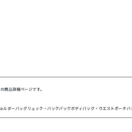
52の商品詳細ページです。
ョルダーバッグ
リュック・バックパック
ボディバッグ・ウエストポーチ
バ