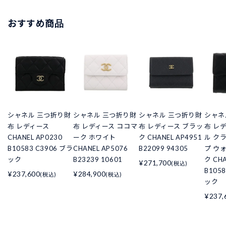
おすすめ商品
シャネル 三つ折り財
シャネル 三つ折り財
シャネル 三つ折り財
シャネ
布 レディース
布 レディース ココマ
布 レディース ブラッ
布 レ
CHANEL AP0230
ーク ホワイト
ク CHANEL AP4951
ル ク
B10583 C3906 ブラ
CHANEL AP5076
B22099 94305
プ ウ
ック
B23239 10601
ク CHA
¥271,700
(税込)
B105
¥237,600
¥284,900
(税込)
(税込)
ック
¥237,