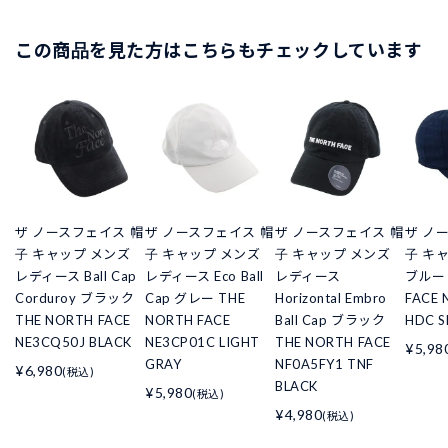
この商品を見た方はこちらもチェックしています
ザ ノースフェイス 帽
ザ ノースフェイス 帽
ザ ノースフェイス 帽
ザ ノ
子 キャップ メンズ
子 キャップ メンズ
子 キャップ メンズ
子 キ
レディース Ball Cap
レディース Eco Ball
レディース
ブルー 
Corduroy ブラック
Cap グレー THE
Horizontal Embro
FACE 
THE NORTH FACE
NORTH FACE
Ball Cap ブラック
HDC S
NE3CQ50J BLACK
NE3CP01C LIGHT
THE NORTH FACE
¥5,98
GRAY
NF0A5FY1 TNF
¥6,980
(税込)
BLACK
¥5,980
(税込)
¥4,980
(税込)