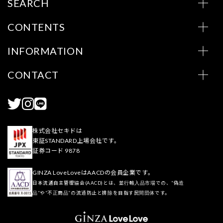
SEARCH
CONTENTS
INFORMATION
CONTACT
株式会社セキドは
東証STANDARD上場会社です。
証券コード 9878
GINZA LoveLoveはAACDの会員企業です。
日本流通自主管理協会(AACD)とは、並行輸入品市場での、“偽造
品”や“不正商品”の流通防止と排除を目指す民間団体です。