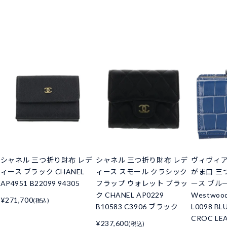
シャネル 三つ折り財布 レデ
シャネル 三つ折り財布 レデ
ヴィヴィ
ィース ブラック CHANEL
ィース スモール クラシック
がま口 三
AP4951 B22099 94305
フラップ ウォレット ブラッ
ース ブルー 
ク CHANEL AP0229
Westwoo
¥271,700
(税込)
B10583 C3906 ブラック
L0098 BL
CROC LE
¥237,600
(税込)