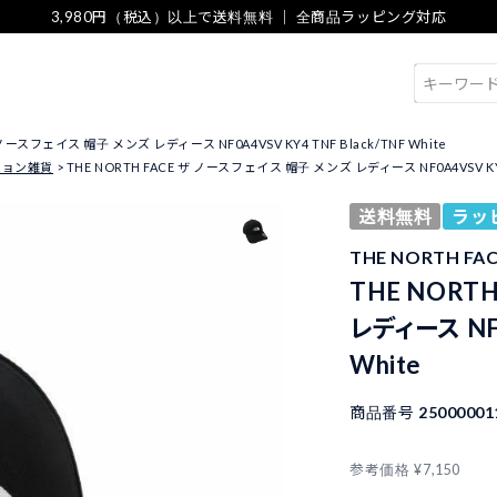
3,980円（税込）以上で送料無料 ｜ 全商品ラッピング対応
検索
 ノースフェイス 帽子 メンズ レディース NF0A4VSV KY4 TNF Black/TNF White
ション雑貨
THE NORTH FACE ザ ノースフェイス 帽子 メンズ レディース NF0A4VSV KY4 
送料無料
ラッ
THE NORTH F
THE NORT
レディース NF0
White
商品番号
25000001
参考価格
¥
7,150