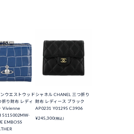
アンウエストウッド
シャネル CHANEL 三つ折り
つ折り財布 レディ
財布 レディース ブラック
Vivienne
AP0231 Y01295 C3906
d 5115002MW-
¥245,300
(税込)
UE EMBOSS
ATHER