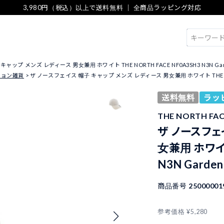
3,980円（税込）以上で送料無料 ｜ 全商品ラッピング対応
検索
ップ メンズ レディース 男女兼用 ホワイト THE NORTH FACE NF0A3SH3 N3N Gard
ション雑貨
ザ ノースフェイス 帽子 キャップ メンズ レディース 男女兼用 ホワイト THE NORTH 
送料無料
ラッ
THE NORTH F
ザ ノースフェ
女兼用 ホワイト
N3N Garden
商品番号
25000001
参考価格
¥
5,280