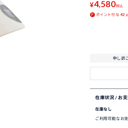
4,580
¥
税込
ポイント付与
42
申し訳
在庫状況 / お
在庫なし
ご利用可能なお