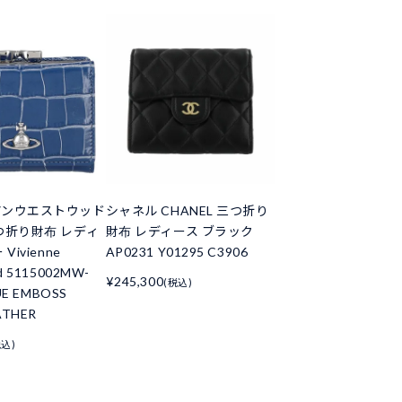
アンウエストウッド
シャネル CHANEL 三つ折り
つ折り財布 レディ
財布 レディース ブラック
Vivienne
AP0231 Y01295 C3906
d 5115002MW-
¥245,300
(税込)
UE EMBOSS
ATHER
税込)