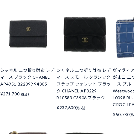
シャネル 三つ折り財布 レデ
シャネル 三つ折り財布 レデ
ヴィヴィ
ィース ブラック CHANEL
ィース スモール クラシック
がま口 三
AP4951 B22099 94305
フラップ ウォレット ブラッ
ース ブルー 
ク CHANEL AP0229
Westwoo
¥271,700
(税込)
B10583 C3906 ブラック
L0098 BL
CROC LE
¥237,600
(税込)
¥50,780
(