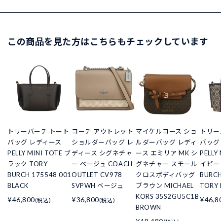
この商品を見た方はこちらもチェックしています
トリーバーチ トート
コーチ アウトレット
マイケルコース ショ
トリー
バッグ レディース
ショルダーバッグ レ
ルダーバッグ レディ
バッグ
PELLY MINI TOTE ブ
ディース シグネチャ
ース エミリア MK シ
PELLY
ラック TORY
ー ベージュ COACH
グネチャー スモール
イビー 
BURCH 175548 001
OUTLET CV978
クロスボディバッグ
BURCH
BLACK
SVPWH ベージュ
ブラウン MICHAEL
TORY 
KORS 35S2GU5C1B
¥46,800
¥36,800
¥46,8
(税込)
(税込)
BROWN