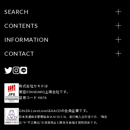
SEARCH
CONTENTS
INFORMATION
CONTACT
株式会社セキドは
東証STANDARD上場会社です。
証券コード 9878
GINZA LoveLoveはAACDの会員企業です。
日本流通自主管理協会(AACD)とは、並行輸入品市場での、“偽造
品”や“不正商品”の流通防止と排除を目指す民間団体です。