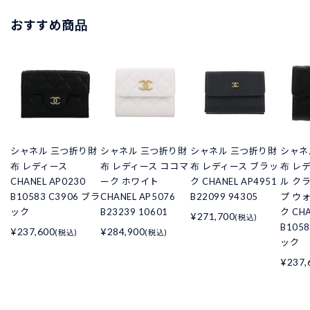
おすすめ商品
シャネル 三つ折り財
シャネル 三つ折り財
シャネル 三つ折り財
シャネ
布 レディース
布 レディース ココマ
布 レディース ブラッ
布 レ
CHANEL AP0230
ーク ホワイト
ク CHANEL AP4951
ル ク
B10583 C3906 ブラ
CHANEL AP5076
B22099 94305
プ ウ
ック
B23239 10601
ク CHA
¥271,700
(税込)
B105
¥237,600
¥284,900
(税込)
(税込)
ック
¥237,