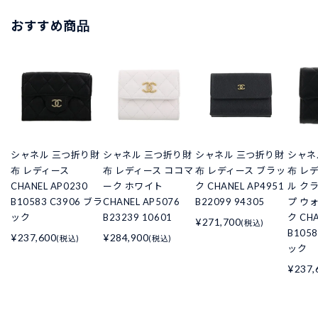
おすすめ商品
シャネル 三つ折り財
シャネル 三つ折り財
シャネル 三つ折り財
シャネ
布 レディース
布 レディース ココマ
布 レディース ブラッ
布 レ
CHANEL AP0230
ーク ホワイト
ク CHANEL AP4951
ル ク
B10583 C3906 ブラ
CHANEL AP5076
B22099 94305
プ ウ
ック
B23239 10601
ク CHA
¥271,700
(税込)
B105
¥237,600
¥284,900
(税込)
(税込)
ック
¥237,