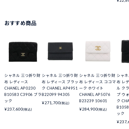
¥22,8
おすすめ商品
シャネル 三つ折り財
シャネル 三つ折り財
シャネル 三つ折り財
シャネ
布 レディース
布 レディース ブラッ
布 レディース ココマ
布 レ
CHANEL AP0230
ク CHANEL AP4951
ーク ホワイト
ル ク
B10583 C3906 ブラ
B22099 94305
CHANEL AP5076
プ ウ
ック
B23239 10601
ク CHA
¥271,700
(税込)
B105
¥237,600
¥284,900
(税込)
(税込)
ック
¥237,