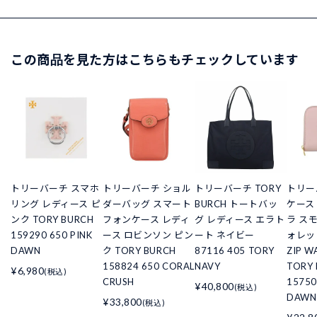
この商品を見た方はこちらもチェックしています
トリーバーチ スマホ
トリーバーチ ショル
トリーバーチ TORY
トリー
リング レディース ピ
ダーバッグ スマート
BURCH トートバッ
ケース
ンク TORY BURCH
フォンケース レディ
グ レディース エラト
ラ ス
159290 650 PINK
ース ロビンソン ピン
ート ネイビー
ォレット
DAWN
ク TORY BURCH
87116 405 TORY
ZIP 
158824 650 CORAL
NAVY
TORY
¥6,980
(税込)
CRUSH
15750
¥40,800
(税込)
DAWN
¥33,800
(税込)