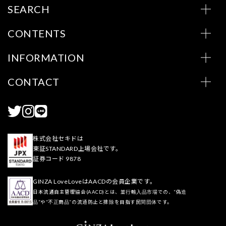
SEARCH
CONTENTS
INFORMATION
CONTACT
株式会社セキドは
東証STANDARD上場会社です。
証券コード 9878
GINZA LoveLoveはAACDの会員企業です。
日本流通自主管理協会(AACD)とは、並行輸入品市場での、“偽造
品”や“不正商品”の流通防止と排除を目指す民間団体です。