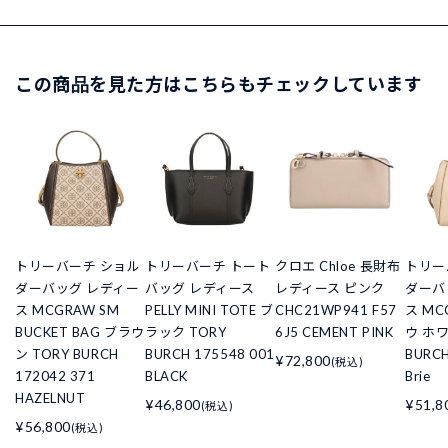
この商品を見た方はこちらもチェックしています
トリーバーチ ショル
トリーバーチ トート
クロエ Chloe 長財布
トリー
ダーバッグ レディー
バッグ レディース
レディース ピンク
ダーバ
ス MCGRAW SM
PELLY MINI TOTE ブ
CHC21WP941 F57
ス MC
BUCKET BAG ブラウ
ラック TORY
6J5 CEMENT PINK
ウ ホワ
ン TORY BURCH
BURCH 175548 001
BURCH
¥72,800
(税込)
172042 371
BLACK
Brie
HAZELNUT
¥46,800
¥51,8
(税込)
¥56,800
(税込)