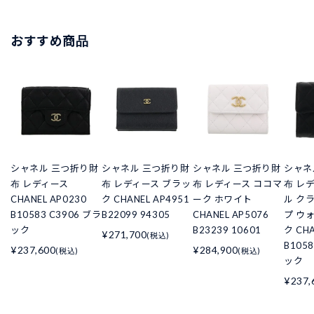
おすすめ商品
シャネル 三つ折り財
シャネル 三つ折り財
シャネル 三つ折り財
シャネ
布 レディース
布 レディース ブラッ
布 レディース ココマ
布 レ
CHANEL AP0230
ク CHANEL AP4951
ーク ホワイト
ル ク
B10583 C3906 ブラ
B22099 94305
CHANEL AP5076
プ ウ
ック
B23239 10601
ク CHA
¥271,700
(税込)
B105
¥237,600
¥284,900
(税込)
(税込)
ック
¥237,