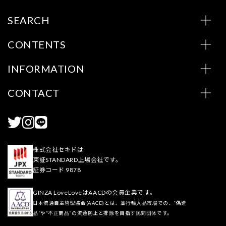
SEARCH
CONTENTS
INFORMATION
CONTACT
株式会社セキドは
東証STANDARD上場会社です。
証券コード 9878
GINZA LoveLoveはAACDの会員企業です。
日本流通自主管理協会(AACD)とは、並行輸入品市場での、“偽造
品”や“不正商品”の流通防止と排除を目指す民間団体です。