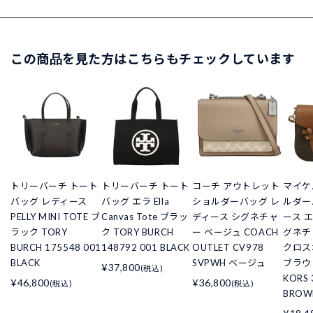
この商品を見た方はこちらもチェックしています
トリーバーチ トート
トリーバーチ トート
コーチ アウトレット
マイケ
バッグ レディース
バッグ エラ Ella
ショルダーバッグ レ
ルダー
PELLY MINI TOTE ブ
Canvas Tote ブラッ
ディース シグネチャ
ース エ
ラック TORY
ク TORY BURCH
ー ベージュ COACH
グネチ
BURCH 175548 001
148792 001 BLACK
OUTLET CV978
クロス
BLACK
SVPWH ベージュ
ブラウン
¥37,800
(税込)
KORS 
¥46,800
¥36,800
(税込)
(税込)
BROW