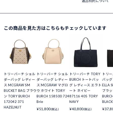
返品特約について
この商品を見た方はこちらもチェックしています
トリーバーチ ショル
トリーバーチ ショル
トリーバーチ TORY
トリー
ダーバッグ レディー
ダーバッグ レディー
BURCH トートバッ
バッグ
ス MCGRAW SM
ス MCGRAW マグロ
グ レディース エラト
ELLA 
BUCKET BAG ブラウ
ウ ホワイト TORY
ート ネイビー
ブラック
ン TORY BURCH
BURCH 158500 724
87116 405 TORY
BURCH
172042 371
Brie
NAVY
BLACK
HAZELNUT
¥51,800
¥40,800
¥37,8
(税込)
(税込)