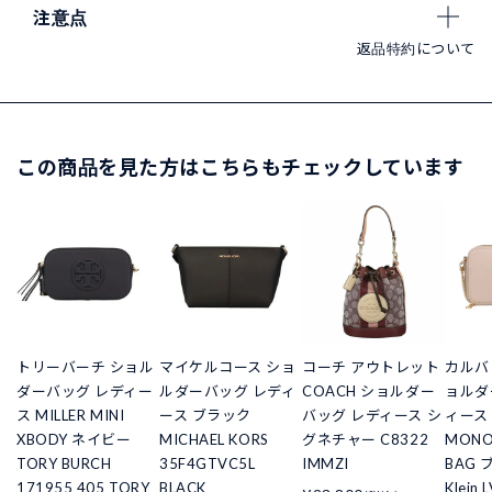
注意点
返品特約について
この商品を見た方はこちらもチェックしています
トリーバーチ ショル
マイケルコース ショ
コーチ アウトレット
カルバ
ダーバッグ レディー
ルダーバッグ レディ
COACH ショルダー
ョルダ
ス MILLER MINI
ース ブラック
バッグ レディース シ
ィース 
XBODY ネイビー
MICHAEL KORS
グネチャー C8322
MONO
TORY BURCH
35F4GTVC5L
IMMZI
BAG 
171955 405 TORY
BLACK
Klein