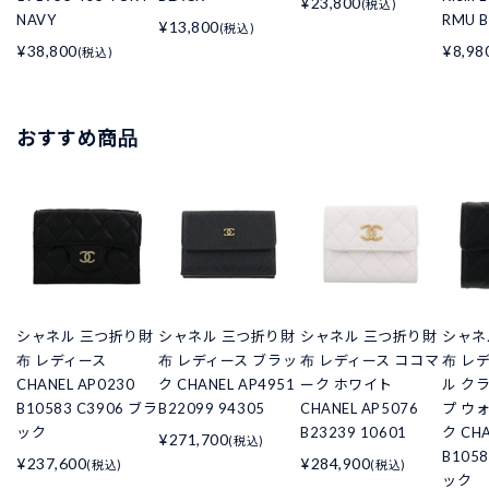
¥23,800
(税込)
NAVY
RMU 
¥13,800
(税込)
¥38,800
¥8,98
(税込)
おすすめ商品
シャネル 三つ折り財
シャネル 三つ折り財
シャネル 三つ折り財
シャネ
布 レディース
布 レディース ブラッ
布 レディース ココマ
布 レ
CHANEL AP0230
ク CHANEL AP4951
ーク ホワイト
ル ク
B10583 C3906 ブラ
B22099 94305
CHANEL AP5076
プ ウ
ック
B23239 10601
ク CHA
¥271,700
(税込)
B105
¥237,600
¥284,900
(税込)
(税込)
ック