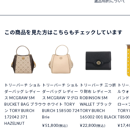
返品特約について
この商品を見た方はこちらもチェックしています
トリーバーチ ショル
トリーバーチ ショル
トリーバーチ 三つ折
トリー
ダーバッグ レディー
ダーバッグ レディー
り財布 レディース
ルウォ
ス MCGRAW SM
ス MCGRAW マグロ
ROBINSON SM
バンド
BUCKET BAG ブラウ
ウ ホワイト TORY
WALLET ブラック
ロー×
ン TORY BURCH
BURCH 158500 724
TORY BURCH
TORY
172042 371
Brie
165002 001 BLACK
TBS00
HAZELNUT
¥51,800
¥22,800
¥17,4
(税込)
(税込)