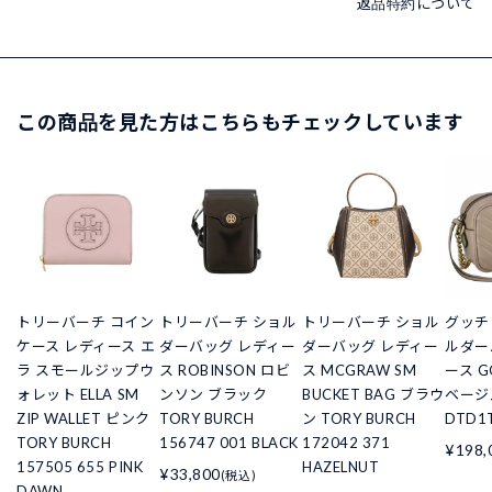
返品特約について
この商品を見た方はこちらもチェックしています
トリーバーチ コイン
トリーバーチ ショル
トリーバーチ ショル
グッチ 
ケース レディース エ
ダーバッグ レディー
ダーバッグ レディー
ルダー
ラ スモールジップウ
ス ROBINSON ロビ
ス MCGRAW SM
ース 
ォレット ELLA SM
ンソン ブラック
BUCKET BAG ブラウ
ベージュ
ZIP WALLET ピンク
TORY BURCH
ン TORY BURCH
DTD1T
TORY BURCH
156747 001 BLACK
172042 371
¥198,
157505 655 PINK
HAZELNUT
¥33,800
(税込)
DAWN