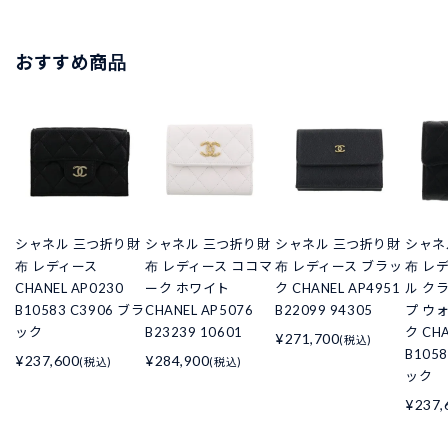
おすすめ商品
シャネル 三つ折り財
シャネル 三つ折り財
シャネル 三つ折り財
シャネ
布 レディース
布 レディース ココマ
布 レディース ブラッ
布 レ
CHANEL AP0230
ーク ホワイト
ク CHANEL AP4951
ル ク
B10583 C3906 ブラ
CHANEL AP5076
B22099 94305
プ ウ
ック
B23239 10601
ク CHA
¥271,700
(税込)
B105
¥237,600
¥284,900
(税込)
(税込)
ック
¥237,