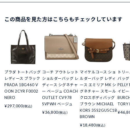
この商品を見た方はこちらもチェックしています
プラダ トートバッグ
コーチ アウトレット
マイケルコース ショ
トリー
レディース ブラック
ショルダーバッグ レ
ルダーバッグ レディ
バッグ
PRADA 1BG460 V
ディース シグネチャ
ース エミリア MK シ
PELLY
OON 2CYR F0002
ー ベージュ COACH
グネチャー スモール
イビー 
NERO
OUTLET CV978
クロスボディバッグ
BURCH
SVPWH ベージュ
ブラウン MICHAEL
TORY 
¥297,000
(税込)
KORS 35S2GU5C1B
¥36,800
¥46,8
(税込)
BROWN
¥18,480
(税込)