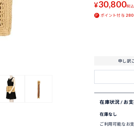
30,800
¥
税
ポイント付与
280
申し訳
在庫状況 / お
在庫なし
ご利用可能なお