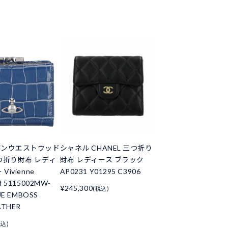
アンウエストウッド
シャネル CHANEL 三つ折り
つ折り財布 レディ
財布 レディース ブラック
Vivienne
AP0231 Y01295 C3906
d 5115002MW-
¥245,300
(税込)
UE EMBOSS
ATHER
税込)