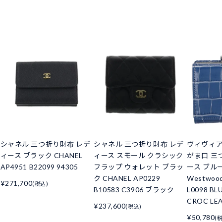
シャネル 三つ折り財布 レデ
シャネル 三つ折り財布 レデ
ヴィヴィ
ィース ブラック CHANEL
ィース スモール クラシック
がま口 三
AP4951 B22099 94305
フラップ ウォレット ブラッ
ース ブルー 
ク CHANEL AP0229
Westwoo
¥271,700
(税込)
B10583 C3906 ブラック
L0098 BL
CROC LE
¥237,600
(税込)
¥50,780
(