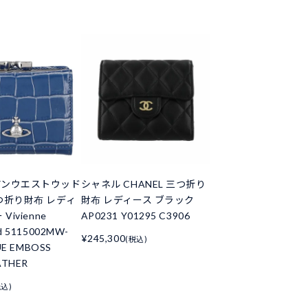
アンウエストウッド
シャネル CHANEL 三つ折り
つ折り財布 レディ
財布 レディース ブラック
Vivienne
AP0231 Y01295 C3906
d 5115002MW-
¥245,300
(税込)
UE EMBOSS
ATHER
税込)