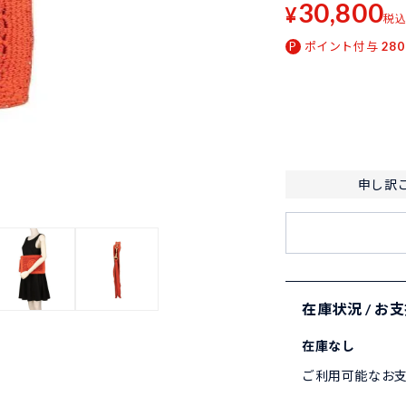
30,800
¥
税
ポイント付与
280
申し訳
在庫状況 / お
在庫なし
ご利用可能なお