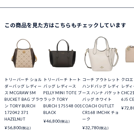
この商品を見た方はこちらもチェックしています
トリーバーチ ショル
トリーバーチ トート
コーチ アウトレット
クロエ 
ダーバッグ レディー
バッグ レディース
ハンドバッグ レディ
レディ
ス MCGRAW SM
PELLY MINI TOTE ブ
ース ハンナ バケット
CHC2
BUCKET BAG ブラウ
ラック TORY
バッグ ホワイト
6J5 C
ン TORY BURCH
BURCH 175548 001
COACH OUTLET
¥72,8
172042 371
BLACK
CR168 IMCHK チョ
HAZELNUT
ーク
¥46,800
(税込)
¥56,800
¥32,780
(税込)
(税込)