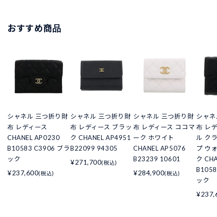
おすすめ商品
シャネル 三つ折り財
シャネル 三つ折り財
シャネル 三つ折り財
シャネ
布 レディース
布 レディース ブラッ
布 レディース ココマ
布 レ
CHANEL AP0230
ク CHANEL AP4951
ーク ホワイト
ル ク
B10583 C3906 ブラ
B22099 94305
CHANEL AP5076
プ ウ
ック
B23239 10601
ク CHA
¥271,700
(税込)
B105
¥237,600
¥284,900
(税込)
(税込)
ック
¥237,