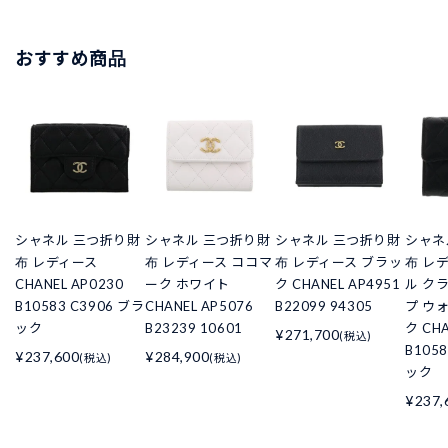
おすすめ商品
シャネル 三つ折り財
シャネル 三つ折り財
シャネル 三つ折り財
シャネ
布 レディース
布 レディース ココマ
布 レディース ブラッ
布 レ
CHANEL AP0230
ーク ホワイト
ク CHANEL AP4951
ル ク
B10583 C3906 ブラ
CHANEL AP5076
B22099 94305
プ ウ
ック
B23239 10601
ク CHA
¥271,700
(税込)
B105
¥237,600
¥284,900
(税込)
(税込)
ック
¥237,