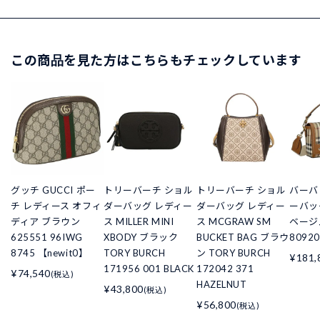
この商品を見た方はこちらもチェックしています
グッチ GUCCI ポー
トリーバーチ ショル
トリーバーチ ショル
バーバ
チ レディース オフィ
ダーバッグ レディー
ダーバッグ レディー
ーバッ
ディア ブラウン
ス MILLER MINI
ス MCGRAW SM
ベージュ
625551 96IWG
XBODY ブラック
BUCKET BAG ブラウ
80920
8745 【newit0】
TORY BURCH
ン TORY BURCH
¥181,
171956 001 BLACK
172042 371
¥74,540
(税込)
HAZELNUT
¥43,800
(税込)
¥56,800
(税込)