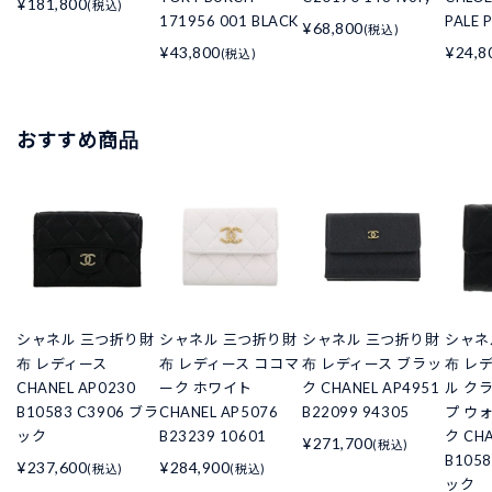
¥181,800
(税込)
171956 001 BLACK
PALE 
¥68,800
(税込)
¥43,800
¥24,8
(税込)
おすすめ商品
シャネル 三つ折り財
シャネル 三つ折り財
シャネル 三つ折り財
シャネ
布 レディース
布 レディース ココマ
布 レディース ブラッ
布 レ
CHANEL AP0230
ーク ホワイト
ク CHANEL AP4951
ル ク
B10583 C3906 ブラ
CHANEL AP5076
B22099 94305
プ ウ
ック
B23239 10601
ク CHA
¥271,700
(税込)
B105
¥237,600
¥284,900
(税込)
(税込)
ック