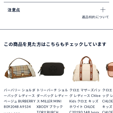
注意点
返品特約について
この商品を見た方はこちらもチェックしています
バーバリー ショルダ
トリーバーチ ショル
クロエ マザーズバッ
クロエ
ーバッグ レディース
ダーバッグ レディー
グ レディース Chloe
ッグ 
ベージュ BURBERRY
ス MILLER MINI
Kids クロエ キッズ
CHLO
8092048 A9534
XBODY ブラック
ホワイト CHLOE
キッズ
TORY BURCH
C20190 148 Ivory
CHLOE