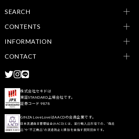
SEARCH
CONTENTS
INFORMATION
CONTACT
株式会社セキドは
東証STANDARD上場会社です。
証券コード 9878
GINZA LoveLoveはAACDの会員企業です。
日本流通自主管理協会(AACD)とは、並行輸入品市場での、“偽造
品”や“不正商品”の流通防止と排除を目指す民間団体です。