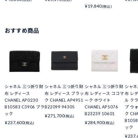
¥19,840
(税込)
おすすめ商品
シャネル 三つ折り財
シャネル 三つ折り財
シャネル 三つ折り財
シャネ
布 レディース
布 レディース ブラッ
布 レディース ココマ
布 レ
CHANEL AP0230
ク CHANEL AP4951
ーク ホワイト
ル ク
B10583 C3906 ブラ
B22099 94305
CHANEL AP5076
プ ウ
ック
B23239 10601
ク CHA
¥271,700
(税込)
B105
¥237,600
¥284,900
(税込)
(税込)
ック
¥237,