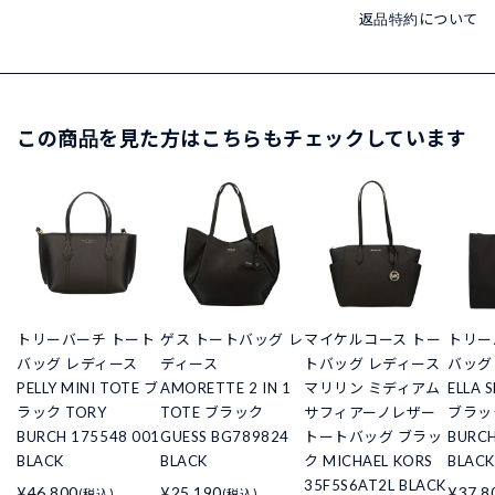
返品特約について
この商品を見た方はこちらもチェックしています
トリーバーチ トート
ゲス トートバッグ レ
マイケルコース トー
トリー
バッグ レディース
ディース
トバッグ レディース
バッグ
PELLY MINI TOTE ブ
AMORETTE 2 IN 1
マリリン ミディアム
ELLA 
ラック TORY
TOTE ブラック
サフィアーノレザー
ブラック
BURCH 175548 001
GUESS BG789824
トートバッグ ブラッ
BURCH
BLACK
BLACK
ク MICHAEL KORS
BLACK
35F5S6AT2L BLACK
¥46,800
¥25,190
¥37,8
(税込)
(税込)