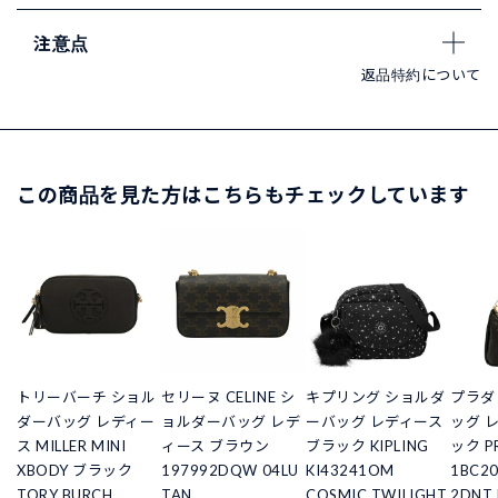
注意点
返品特約について
この商品を見た方はこちらもチェックしています
トリーバーチ ショル
セリーヌ CELINE シ
キプリング ショルダ
プラダ
ダーバッグ レディー
ョルダーバッグ レデ
ーバッグ レディース
ッグ 
ス MILLER MINI
ィース ブラウン
ブラック KIPLING
ック P
XBODY ブラック
197992DQW 04LU
KI43241OM
1BC2
TORY BURCH
TAN
COSMIC TWILIGHT
2DNT 