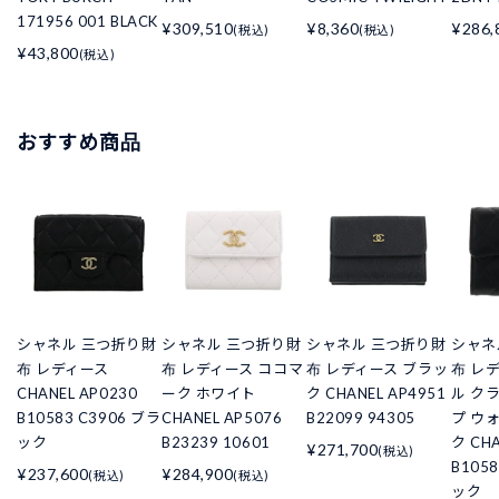
171956 001 BLACK
¥309,510
¥8,360
¥286,
(税込)
(税込)
¥43,800
(税込)
おすすめ商品
シャネル 三つ折り財
シャネル 三つ折り財
シャネル 三つ折り財
シャネ
布 レディース
布 レディース ココマ
布 レディース ブラッ
布 レ
CHANEL AP0230
ーク ホワイト
ク CHANEL AP4951
ル ク
B10583 C3906 ブラ
CHANEL AP5076
B22099 94305
プ ウ
ック
B23239 10601
ク CHA
¥271,700
(税込)
B105
¥237,600
¥284,900
(税込)
(税込)
ック