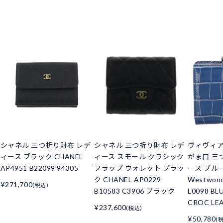
シャネル 三つ折り財布 レデ
シャネル 三つ折り財布 レデ
ヴィヴィ
ィース ブラック CHANEL
ィース スモール クラシック
がま口 三
AP4951 B22099 94305
フラップ ウォレット ブラッ
ース ブルー 
ク CHANEL AP0229
Westwoo
¥271,700
(税込)
B10583 C3906 ブラック
L0098 BL
CROC LE
¥237,600
(税込)
¥50,780
(