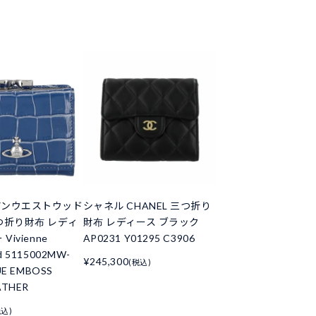
アンウエストウッド
シャネル CHANEL 三つ折り
つ折り財布 レディ
財布 レディース ブラック
Vivienne
AP0231 Y01295 C3906
d 5115002MW-
¥245,300
(税込)
UE EMBOSS
ATHER
税込)