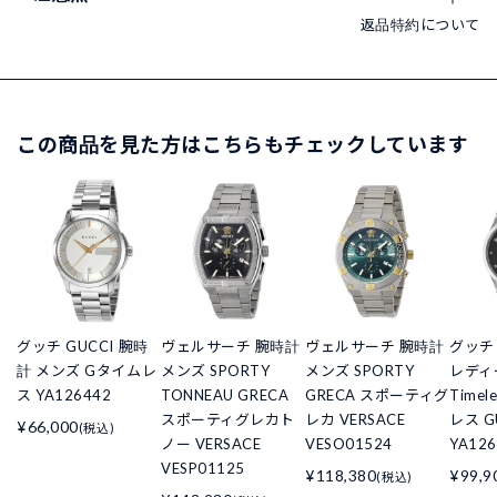
返品特約について
この商品を見た方はこちらもチェックしています
グッチ GUCCI 腕時
ヴェルサーチ 腕時計
ヴェルサーチ 腕時計
グッチ
計 メンズ Gタイムレ
メンズ SPORTY
メンズ SPORTY
レディー
ス YA126442
TONNEAU GRECA
GRECA スポーティグ
Time
スポーティグレカト
レカ VERSACE
レス G
¥66,000
(税込)
ノー VERSACE
VESO01524
YA126
VESP01125
¥118,380
¥99,9
(税込)