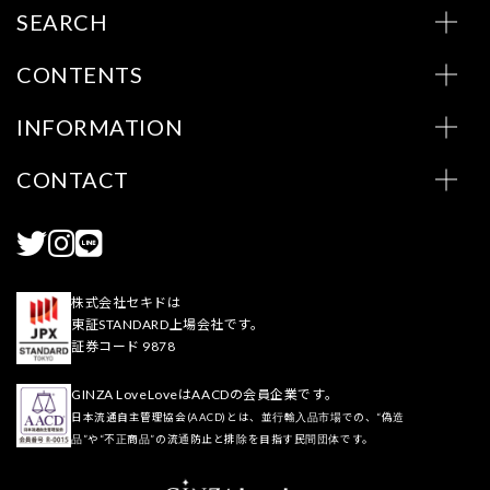
SEARCH
CONTENTS
INFORMATION
CONTACT
株式会社セキドは
東証STANDARD上場会社です。
証券コード 9878
GINZA LoveLoveはAACDの会員企業です。
日本流通自主管理協会(AACD)とは、並行輸入品市場での、“偽造
品”や“不正商品”の流通防止と排除を目指す民間団体です。