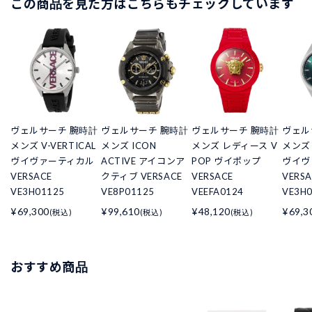
この商品を見た方はこちらもチェックしています
ヴェルサーチ 腕時計
ヴェルサーチ 腕時計
ヴェルサーチ 腕時計
ヴェル
メンズ V-VERTICAL
メンズ ICON
メンズ レディース V
メンズ 
ヴイヴァーティカル
ACTIVE アイコンア
POP ヴイポップ
ヴイヴ
VERSACE
クティブ VERSACE
VERSACE
VERSA
VE3H01125
VE8P01125
VEEFA0124
VE3H
¥69,300
¥99,610
¥48,120
¥69,3
(税込)
(税込)
(税込)
おすすめ商品