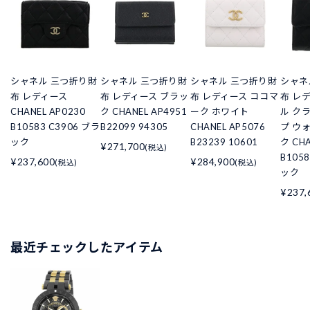
シャネル 三つ折り財
シャネル 三つ折り財
シャネル 三つ折り財
シャネ
布 レディース
布 レディース ブラッ
布 レディース ココマ
布 レ
CHANEL AP0230
ク CHANEL AP4951
ーク ホワイト
ル ク
B10583 C3906 ブラ
B22099 94305
CHANEL AP5076
プ ウ
ック
B23239 10601
ク CHA
¥271,700
(税込)
B105
¥237,600
¥284,900
(税込)
(税込)
ック
¥237,
最近チェックしたアイテム