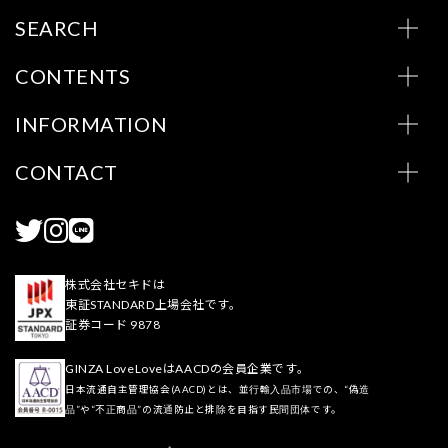
SEARCH
CONTENTS
INFORMATION
CONTACT
株式会社セキドは
東証STANDARD上場会社です。
証券コード 9878
GINZA LoveLoveはAACDの会員企業です。
日本流通自主管理協会(AACD)とは、並行輸入品市場での、“偽造
品”や“不正商品”の流通防止と排除を目指す民間団体です。