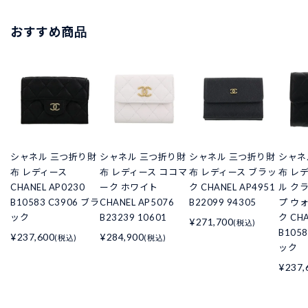
おすすめ商品
シャネル 三つ折り財
シャネル 三つ折り財
シャネル 三つ折り財
シャネ
布 レディース
布 レディース ココマ
布 レディース ブラッ
布 レ
CHANEL AP0230
ーク ホワイト
ク CHANEL AP4951
ル ク
B10583 C3906 ブラ
CHANEL AP5076
B22099 94305
プ ウ
ック
B23239 10601
ク CHA
¥271,700
(税込)
B105
¥237,600
¥284,900
(税込)
(税込)
ック
¥237,