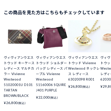
この商品を見た方はこちらもチェックしています
ヴィヴィアンウエス
ヴィヴィアンウエス
ヴィヴィアンウエス
ヴィヴ
トウッド キーケース
トウッド ショルダー
トウッド Vivienne
トウッド
レディース マルチカ
バッグ レディース パ
Westwood ネックレ
West
ラー Vivienne
ープル Vivienne
ス レディース
レディ
Westwood
Westwood
63020098 R001
62030
51020001U D101
51160006 SQUIRE
¥26,800
¥29,8
(税込)
TARTAN
J401 PURPLE
BROWN/BLACK
¥22,000
(税込)
¥26,800
(税込)