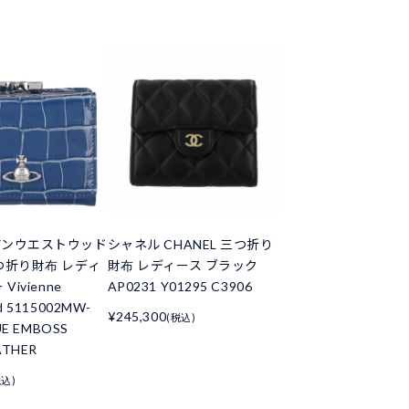
アンウエストウッド
シャネル CHANEL 三つ折り
つ折り財布 レディ
財布 レディース ブラック
Vivienne
AP0231 Y01295 C3906
d 5115002MW-
¥245,300
(税込)
UE EMBOSS
ATHER
税込)