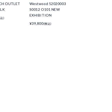
H OUTLET
Westwood 52020003
BLK
S0012 O101 NEW
EXHIBITION
税込)
¥39,800
(税込)