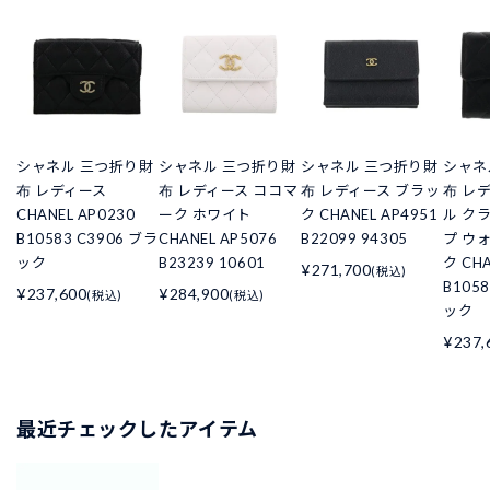
シャネル 三つ折り財
シャネル 三つ折り財
シャネル 三つ折り財
シャネ
布 レディース
布 レディース ココマ
布 レディース ブラッ
布 レ
CHANEL AP0230
ーク ホワイト
ク CHANEL AP4951
ル ク
B10583 C3906 ブラ
CHANEL AP5076
B22099 94305
プ ウ
ック
B23239 10601
ク CHA
¥271,700
(税込)
B105
¥237,600
¥284,900
(税込)
(税込)
ック
¥237,
最近チェックしたアイテム