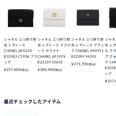
シャネル 三つ折り財
シャネル 三つ折り財
シャネル 三つ折り財
シャネ
布 レディース
布 レディース ココマ
布 レディース ブラッ
布 レ
CHANEL AP0230
ーク ホワイト
ク CHANEL AP4951
ル ク
B10583 C3906 ブラ
CHANEL AP5076
B22099 94305
プ ウ
ック
B23239 10601
ク CHA
¥271,700
(税込)
B105
¥237,600
¥284,900
(税込)
(税込)
ック
¥237,
最近チェックしたアイテム