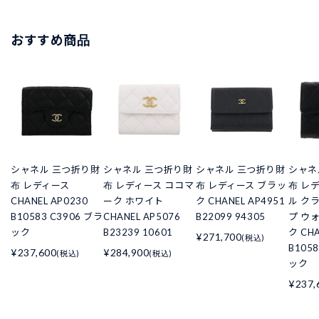
おすすめ商品
シャネル 三つ折り財
シャネル 三つ折り財
シャネル 三つ折り財
シャネ
布 レディース
布 レディース ココマ
布 レディース ブラッ
布 レ
CHANEL AP0230
ーク ホワイト
ク CHANEL AP4951
ル ク
B10583 C3906 ブラ
CHANEL AP5076
B22099 94305
プ ウ
ック
B23239 10601
ク CHA
¥271,700
(税込)
B105
¥237,600
¥284,900
(税込)
(税込)
ック
¥237,