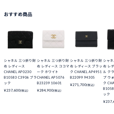
おすすめ商品
シャネル 三つ折り財
シャネル 三つ折り財
シャネル 三つ折り財
シャネ
布 レディース
布 レディース ココマ
布 レディース ブラッ
布 レ
CHANEL AP0230
ーク ホワイト
ク CHANEL AP4951
ル ク
B10583 C3906 ブラ
CHANEL AP5076
B22099 94305
プ ウ
ック
B23239 10601
ク CHA
¥271,700
(税込)
B105
¥237,600
¥284,900
(税込)
(税込)
ック
¥237,