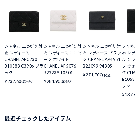
シャネル 三つ折り財
シャネル 三つ折り財
シャネル 三つ折り財
シャネ
布 レディース
布 レディース ココマ
布 レディース ブラッ
布 レ
CHANEL AP0230
ーク ホワイト
ク CHANEL AP4951
ル ク
B10583 C3906 ブラ
CHANEL AP5076
B22099 94305
プ ウ
ック
B23239 10601
ク CHA
¥271,700
(税込)
B105
¥237,600
¥284,900
(税込)
(税込)
ック
¥237,
最近チェックしたアイテム