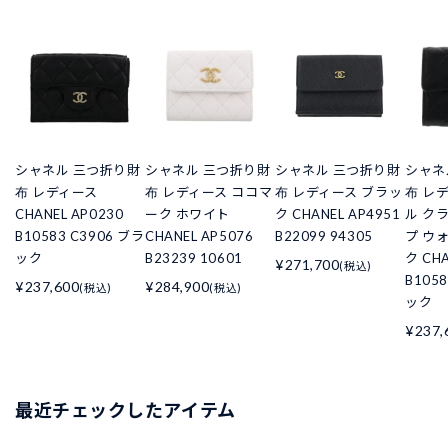
シャネル 三つ折り財
シャネル 三つ折り財
シャネル 三つ折り財
シャネ
布 レディース
布 レディース ココマ
布 レディース ブラッ
布 レ
CHANEL AP0230
ーク ホワイト
ク CHANEL AP4951
ル ク
B10583 C3906 ブラ
CHANEL AP5076
B22099 94305
プ ウ
ック
B23239 10601
ク CHA
¥271,700
(税込)
B105
¥237,600
¥284,900
(税込)
(税込)
ック
¥237,
最近チェックしたアイテム