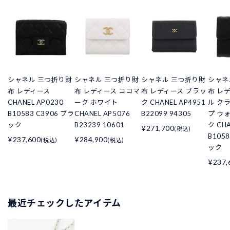
シャネル 三つ折り財
シャネル 三つ折り財
シャネル 三つ折り財
シャネ
布 レディース
布 レディース ココマ
布 レディース ブラッ
布 レ
CHANEL AP0230
ーク ホワイト
ク CHANEL AP4951
ル ク
B10583 C3906 ブラ
CHANEL AP5076
B22099 94305
プ ウ
ック
B23239 10601
ク CHA
¥271,700
(税込)
B105
¥237,600
¥284,900
(税込)
(税込)
ック
¥237,
最近チェックしたアイテム