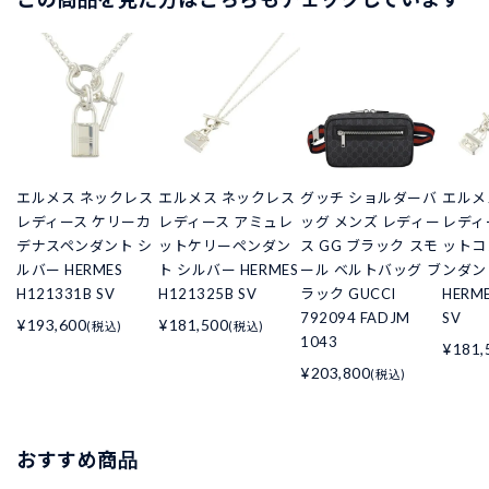
エルメス ネックレス
エルメス ネックレス
グッチ ショルダーバ
エルメ
レディース ケリーカ
レディース アミュレ
ッグ メンズ レディー
レディ
デナスペンダント シ
ットケリーペンダン
ス GG ブラック スモ
ットコ
ルバー HERMES
ト シルバー HERMES
ール ベルトバッグ ブ
ンダン
H121331B SV
H121325B SV
ラック GUCCI
HERME
792094 FADJM
SV
¥193,600
¥181,500
(税込)
(税込)
1043
¥181,
¥203,800
(税込)
おすすめ商品