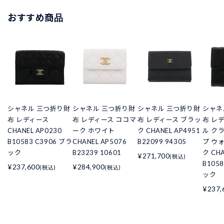
おすすめ商品
シャネル 三つ折り財
シャネル 三つ折り財
シャネル 三つ折り財
シャネ
布 レディース
布 レディース ココマ
布 レディース ブラッ
布 レ
CHANEL AP0230
ーク ホワイト
ク CHANEL AP4951
ル ク
B10583 C3906 ブラ
CHANEL AP5076
B22099 94305
プ ウ
ック
B23239 10601
ク CHA
¥271,700
(税込)
B105
¥237,600
¥284,900
(税込)
(税込)
ック
¥237,