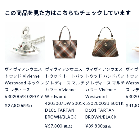
この商品を見た方はこちらもチェックしています
ヴィヴィアンウエス
ヴィヴィアンウエス
ヴィヴィアンウエス
ヴィヴ
トウッド Vivienne
トウッド トートバッ
トウッド ハンドバッ
トウッド
Westwood ネックレ
グ レディース マルチ
グ レディース マルチ
West
ス レディース
カラー Vivienne
カラー Vivienne
ス レ
63020098 02P019
Westwood
Westwood
63020
4205007DW S001K
52020003U S001K
¥27,800
¥41,8
(税込)
D101 TARTAN
D101 TARTAN
BROWN/BLACK
BROWN/BLACK
¥57,800
¥39,800
(税込)
(税込)